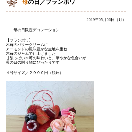
母の日／フランボワ
2019年05月06日（月）
――母の日限定デコレーション――
【フランボワ】
木苺のバタークリームに
アーモンドの風味豊かな生地を重ね
木苺のジャムで仕上げました
甘酸っぱい木苺の味わいと、華やかな色合いが
母の日の贈り物にぴったりです
４号サイズ／２０００円（税込）