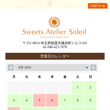
〒351-0014 埼玉県朝霞市膝折町1-12-3-101
tel.048-423-7070
営業日カレンダー
月
火
水
木
金
土
日
1
2
3
4
5
6
7
8
9